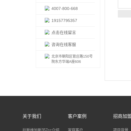
4007-800-668
19157795357
点击在线留言
咨询在线客服
北京市朝阳区管庄路150号
院东方华瑞A座606
关于我们
客户案例
招商加
拉斯维加斯357cc介绍
家庭客户
项目背景