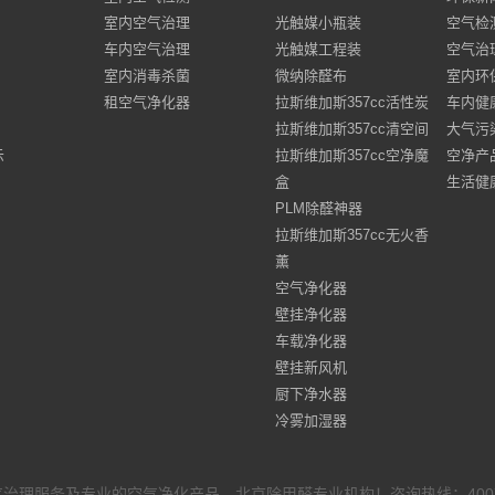
室内空气治理
光触媒小瓶装
空气检
车内空气治理
光触媒工程装
空气治
室内消毒杀菌
微纳除醛布
室内环
租空气净化器
拉斯维加斯357cc活性炭
车内健
拉斯维加斯357cc清空间
大气污
示
拉斯维加斯357cc空净魔
空净产
盒
生活健
PLM除醛神器
拉斯维加斯357cc无火香
薰
空气净化器
壁挂净化器
车载净化器
壁挂新风机
厨下净水器
冷雾加湿器
治理服务及专业的空气净化产品，北京除甲醛专业机构！咨询热线：4007-8