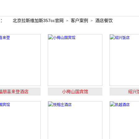
置：
北京拉斯维加斯357cc官网
客户案例
酒店餐饮
>
>
福朋喜来登酒店
小梅山国宾馆
绍兴