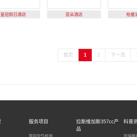
皇冠假日酒店
亚朵酒店
柏曼
首页
1
2
下一页
盟
服务项目
拉斯维加斯357cc产
科普
品
室内空气检测
环保新