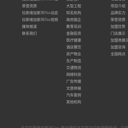
荣誉资质
大型工程
项目介绍
拉斯维加斯357cc动态
知名机构
品牌实力
拉斯维加斯357cc视频
政府国企
荣誉资质
媒体报道
教育培训
加盟优势
联系我们
金融投资
门店展示
医疗健康
加盟商展
酒店餐饮
加盟咨询
房产物业
全国网点
生产制造
交通物流
网络科技
广告传媒
文旅体娱
汽车案例
其他机构
北京拉斯维加斯357cc-专业提供北京室内空气甲醛检测、空气